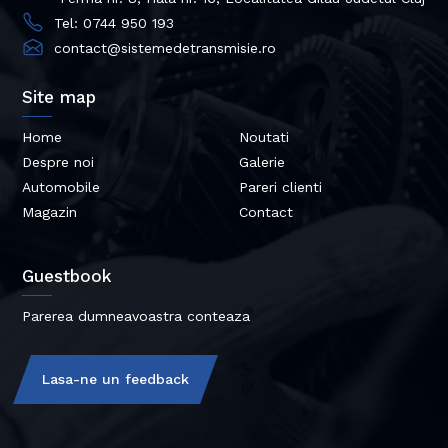
Tel: 0744 950 193
contact@sistemedetransmisie.ro
Site map
Home
Noutati
Despre noi
Galerie
Automobile
Pareri clienti
Magazin
Contact
Guestbook
Parerea dumneavoastra conteaza
Lasa-ne un feedback