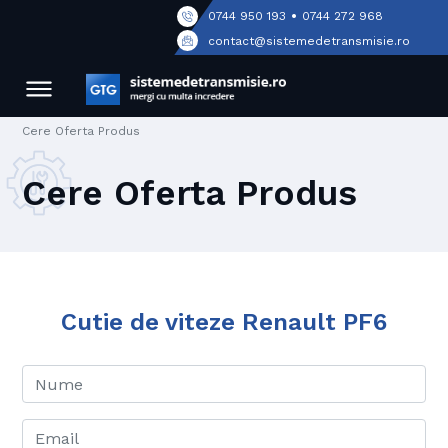
•
0744 950 193
0744 272 968
contact@sistemedetransmisie.ro
Cere Oferta Produs
Cere Oferta Produs
Cutie de viteze Renault PF6